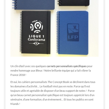
Un clin d’œil avec ces quelques
carnets personnalisés spécifiques
pour
rendre hommage aux Bleus ! Notre brillante équipe qui a fait vibrer la
France 2018 !
Et oui, les cahiers personnalisés The Concept Book se déclinent dans tous
les domaines d’activité… Le football n’est pas en reste. Parce qu’il est
toujours utile et agréable de disposer d’un beau support de notes ! Parce
qu’un beau carnet personnalisé spécifique est toujours apprécié lors d’un
séminaire, d’une formation, d’un événement… Et tous les publics en sont
friands !