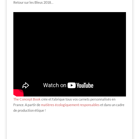
Retour sur les Bleus 2018…
The Concept Book
crée et fabrique tous vos carnets personnalisés en
France. A partir de
matières écologiquement responsables
et dans un cadre
de production étique !